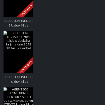
ПРЕМЬЕРА
JOSUS JONI INGLISH
2 Uzbek tilida
O'zbekcha tarjima
kino 2019 HD tas-ix
skachat
ПРЕМЬЕРА
JOSUS JONI INGLISH
1 Uzbek tilida
O'zbekcha tarjima
kino 2019 HD tas-ix
skachat