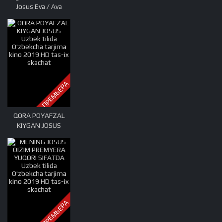
Josus Eva / Ava
Uzbek tilida
O'zbekcha tarjima
kino 2020 HD tas-ix
skachat
ПРЕМЬЕРА
QORA POYAFZAL
KIYGAN JOSUS
Uzbek tilida
O'zbekcha tarjima
kino 2019 HD tas-ix
skachat
ПРЕМЬЕРА