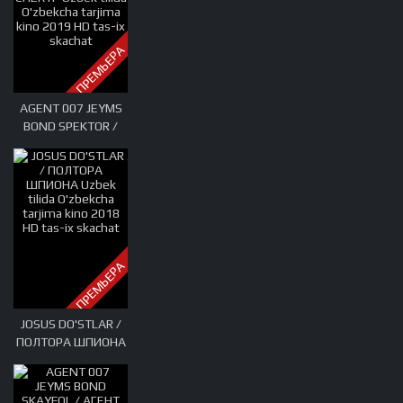
ПРЕМЬЕРА
AGENT 007 JEYMS
BOND SPEKTOR /
АГЕНТ 007
ДЖЕЙМС БОНД
СПЕКТР Uzbek tilida
O'zbekcha tarjima
kino 2019 HD tas-ix
skachat
ПРЕМЬЕРА
JOSUS DO'STLAR /
ПОЛТОРА ШПИОНА
Uzbek tilida
O'zbekcha tarjima
kino 2018 HD tas-ix