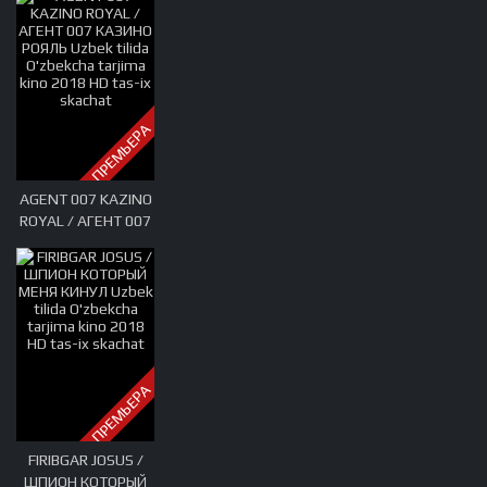
tarjima kino 2018
HD tas-ix skachat
ПРЕМЬЕРА
AGENT 007 KAZINO
ROYAL / АГЕНТ 007
КАЗИНО РОЯЛЬ
Uzbek tilida
O'zbekcha tarjima
kino 2018 HD tas-ix
skachat
ПРЕМЬЕРА
FIRIBGAR JOSUS /
ШПИОН КОТОРЫЙ