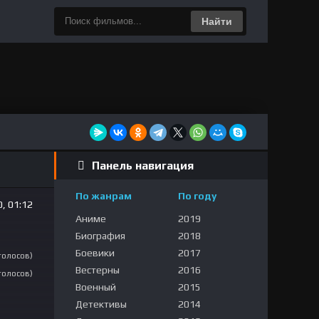
Найти
Панель навигация
По жанрам
По году
, 01:12
Аниме
2019
Биография
2018
Боевики
2017
 голосов)
Вестерны
2016
 голосов)
Военный
2015
Детективы
2014