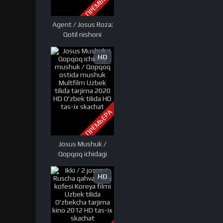
ПРЕМЬЕРА
Agent / Josus Roza:
Qotil nishoni
Premyera 2019
Uzbek tilida
HD
O'zbekcha tarjima
kino HD tas-ix
skachat
ПРЕМЬЕРА
Josus Mushuk /
Qopqoq ichidagi
mushuk / Qopqoq
ostida mushuk
HD
Multfilm Uzbek
tilida tarjima 2020
HD O'zbek tilida HD
tas-ix skachat