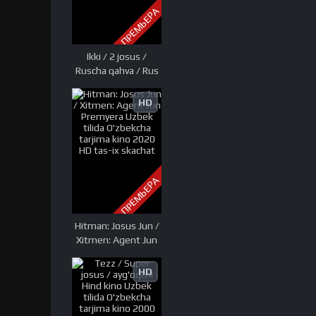
ПРЕМЬЕРА
Ikki / 2 josus /
Ruscha qahva / Rus
kofesi Koreya filmi
Uzbek tilida
HD
O'zbekcha tarjima
kino 2012 HD tas-ix
skachat
ПРЕМЬЕРА
Hitman: Josus Jun /
Xitmen: Agent Jun
Premyera Uzbek
tilida O'zbekcha
HD
tarjima kino 2020
HD tas-ix skachat