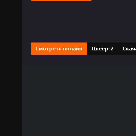
JOSUS Uzbek tilida O'zbekcha tarjima
Смотреть онлайн
Плеер-2
Скач