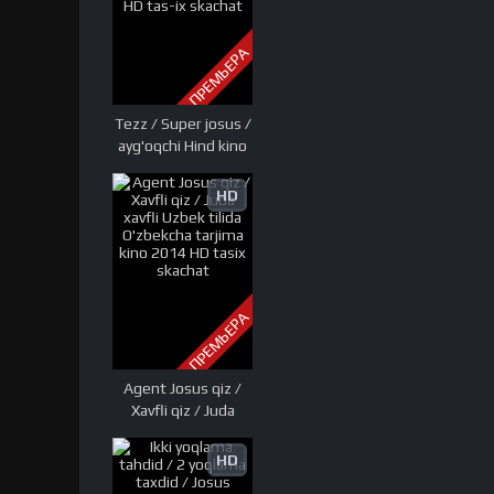
ПРЕМЬЕРА
Tezz / Super josus /
ayg'oqchi Hind kino
Uzbek tilida
O'zbekcha tarjima
HD
kino 2000 HD tas-ix
skachat
ПРЕМЬЕРА
Agent Josus qiz /
Xavfli qiz / Juda
xavfli Uzbek tilida
O'zbekcha tarjima
HD
kino 2014 HD tasix