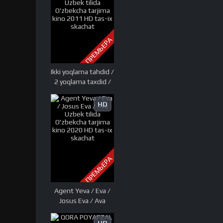
skachat
ПРЕМЬЕРА
Ikki yoqlama tahdid /
2 yoqlama taxdid /
Josus Uzbek tilida
O'zbekcha tarjima
HD
kino 2011 HD tas-ix
skachat
ПРЕМЬЕРА
Agent Yeva / Eva /
Josus Eva / Ava
Uzbek tilida
O'zbekcha tarjima