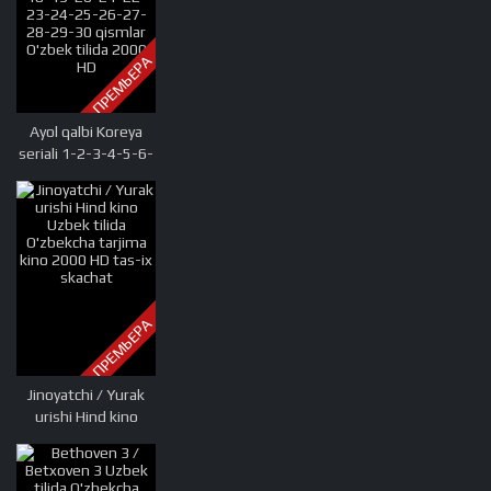
ПРЕМЬЕРА
Ayol qalbi Koreya
seriali 1-2-3-4-5-6-
7-8-9-10-11-12-
13-14-15-16-17-
18-19-20-21-22-
23-24-25-26-27-
28-29-30 qismlar
O'zbek tilida 2000
HD
ПРЕМЬЕРА
Jinoyatchi / Yurak
urishi Hind kino
Uzbek tilida
O'zbekcha tarjima
kino 2000 HD tas-ix