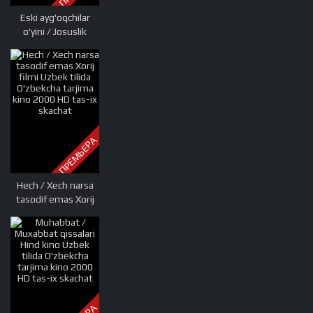
Eski ayg'oqchilar
o'yini / Josuslik
o'yinlari / To'rdagi
o'rgimchak
Premyera 2019
Uzbek tilida
O'zbekcha tarjima
kino HD tas-ix
skachat
ПРЕМЬЕРА
Hech / Xech narsa
tasodif emas Xorij
filmi Uzbek tilida
O'zbekcha tarjima
kino 2000 HD tas-ix
skachat