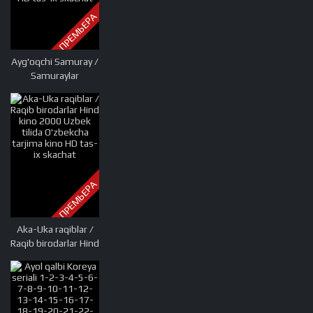
ПРЕМЬЕРА
Ayg'oqchi Samuray /
Samuraylar
marafoni Uzbek
tilida O'zbekcha
tarjima kino 2019
HD tas-ix skachat
ПРЕМЬЕРА
Aka-Uka raqiblar /
Raqib birodarlar Hind
kino 2000 Uzbek
tilida O'zbekcha
tarjima kino HD tas-
ix skachat