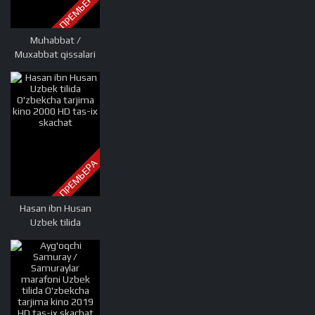
ПРЕМЬЕРА
Muhabbat /
Muxabbat qissalari
Hind kino Uzbek
tilida O'zbekcha
tarjima kino 2000
HD tas-ix skachat
ПРЕМЬЕРА
Hasan ibn Husan
Uzbek tilida
O'zbekcha tarjima
kino 2000 HD tas-ix
skachat