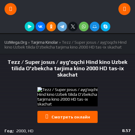
UzMega.Org
»
Tarjima Kinolar
» Tezz / Super josus / ayg'oqchi Hind
kino Uzbek tilida O'zbekcha tarjima kino 2000 HD tas-ix skachat
Tezz / Super josus / ayg'oqchi Hind kino Uzbek
tilida O'zbekcha tarjima kino 2000 HD tas-ix
skachat
Смотреть онлайн
8.57
Год:
2000, HD