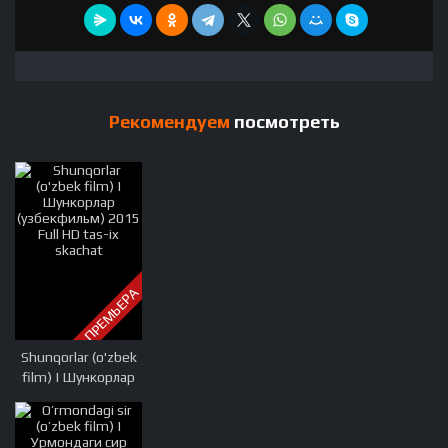
Рекомендуем
посмотреть
ПРЕМЬЕРА
Shunqorlar (o'zbek
film) | Шункорлар
(узбекфильм) 2015
Full HD tas-ix
skachat