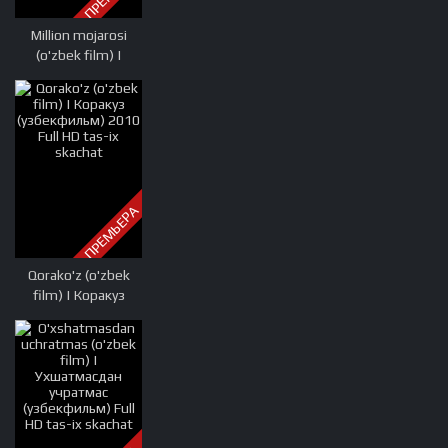
Million mojarosi
(o'zbek film) |
Миллион можароси
(узбекфильм) 2021
Full HD tas-ix
skachat
ПРЕМЬЕРА
Qorako'z (o'zbek
film) | Коракуз
(узбекфильм) 2010
Full HD tas-ix
skachat