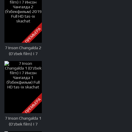
Full HD tas-ix
skachat
ПРЕМЬЕРА
7 Inson Changalda 2
(O'zbek film) | 7
Инсон Чангалда 2
(Ўзбекфильм) 2019
Full HD tas-ix
skachat
ПРЕМЬЕРА
7 Inson Changalda 1
(O'zbek film) | 7
Инсон Чангалда 1