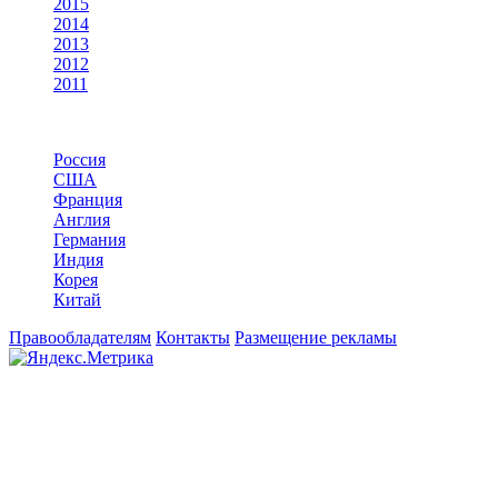
2015
2014
2013
2012
2011
По странам
Россия
США
Франция
Англия
Германия
Индия
Корея
Китай
Правообладателям
Контакты
Размещение рекламы