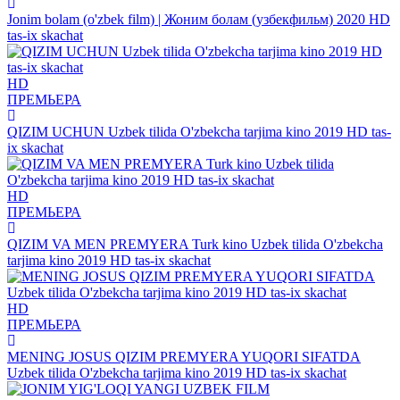
Jonim bolam (o'zbek film) | Жоним болам (узбекфильм) 2020 HD
tas-ix skachat
HD
ПРЕМЬЕРА
QIZIM UCHUN Uzbek tilida O'zbekcha tarjima kino 2019 HD tas-
ix skachat
HD
ПРЕМЬЕРА
QIZIM VA MEN PREMYERA Turk kino Uzbek tilida O'zbekcha
tarjima kino 2019 HD tas-ix skachat
HD
ПРЕМЬЕРА
MENING JOSUS QIZIM PREMYERA YUQORI SIFATDA
Uzbek tilida O'zbekcha tarjima kino 2019 HD tas-ix skachat