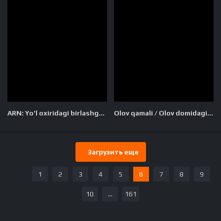
ARN: Yo'l oxiridagi birlashgan qirollik / Arn: Qirollik qahramoni Uzbek tilida 2008 O'zbekcha tarjima kino Full HD tas-ix skachat
Olov qamali / Olov domidagi birodalar Premyera Uzbek tilida O'zbekcha 2026 tarjima kino Full HD tas-ix skachat
Загрузить еще
1
2
3
4
5
6
7
8
9
10
...
161