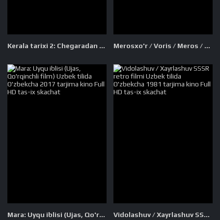
Kerala tarixi 2: Chegaradan tashqarida / Kerala hikoyasi 2 Hind kino Uzbek tilida 2026 O'zbekcha tarjima kino Full HD tas-ix skachat
Merosxo'r / Voris / Meros / Qanday qotillik qilish kerak? Uzbek tilida O'zbekcha 2026 tarjima kino Full HD tas-ix skachat
Mara: Uyqu iblisi (Ujas, Qo'rqinchli film) Uzbek tilida O'zbekcha 2017 tarjima kino Full HD tas-ix skachat
Vidolashuv / Xayrlashuv SSSR retro filmi Uzbek tilida O'zbekcha 1981 tarjima kino Full HD tas-ix skachat