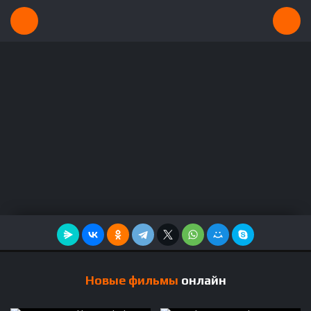
Новые фильмы
онлайн