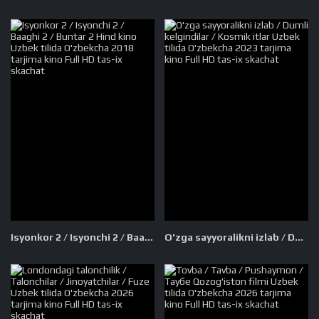
Isyonkor 2 / Isyonchi 2 / Baaghi 2 / Buntar 2 Hind kino Uzbek tilida O'zbekcha 2018 tarjima kino Full HD tas-ix skachat
O'zga sayyoralikni izlab / Dumli kelgindilar / Kosmik itlar Uzbek tilida O'zbekcha 2023 tarjima kino Full HD tas-ix skachat