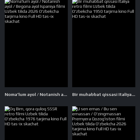
Noma'lum ayol / Notanish ayol / Begona ayol Ispaniya filmi Uzbek tilida 2026 O'zbekcha tarjima kino Full HD tas-ix skachat
Bir muhabbat qissasi Italiya retro filmi Uzbek tilida O'zbekcha 1950 tarjima kino Full HD tas-ix skachat