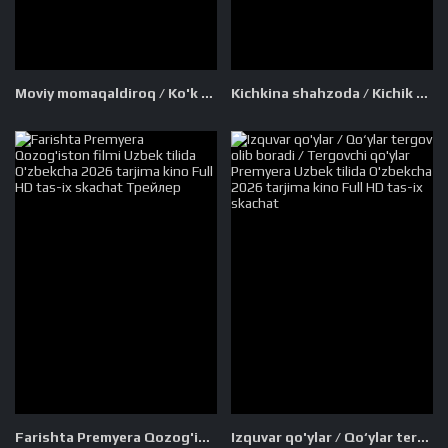
Moviy momaqaldiroq / Ko'k chaqmoq AQSh retro filmi Uzbek tilida O'zbekcha 1982 tarjima kino Full HD tas-ix skachat
Kichkina shahzoda / Kichik shahzoda AQSh retro filmi Uzbek tilida O'zbekcha 1974 tarjima kino Full HD tas-ix skachat
Farishta Premyera Qozog'iston filmi Uzbek tilida O'zbekcha 2026 tarjima kino Full HD tas-ix skachat Трейлер
Izquvar qo'ylar / Qo‘ylar tergov olib boradi / Tergovchi qo'ylar Premyera Uzbek tilida O'zbekcha 2026 tarjima kino Full HD tas-ix skachat