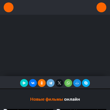
Новые фильмы
онлайн