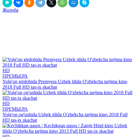
Жалоба
Данный релиз содержит рекламу, вшитую непосредственно в
фильм! Это значит, что он может содержать движущийся по
экрану рекламный текст и голосовые вставки, громко
звучащие в самые неподходящие моменты.
К данной рекламе мы не имеем никакого отношения и мы
обязательно обновим данный релиз, когда он появится без
рекламы!
Рекомендуем
посмотреть
HD
ПРЕМЬЕРА
Yolg'on girdobida Premyera Uzbek tilida O'zbekcha tarjima kino
2018 Full HD tas-ix skachat
HD
ПРЕМЬЕРА
Yolg'on og'ushida Uzbek tilida O'zbekcha tarjima kino 2018 Full
HD tas-ix skachat
HD