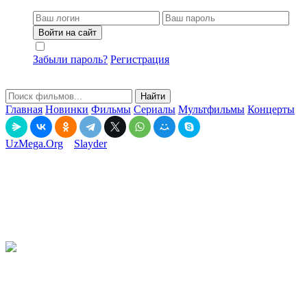
Войти на сайт
Не запоминать меня
Забыли пароль?
Регистрация
Найти
Главная
Новинки
Фильмы
Сериалы
Мультфильмы
Концерты
UzMega.Org
»
Slayder
» Bir / 1 kam Premyera Uzbek tilida
O'zbekcha tarjima kino 2012 HD tas-ix skachat
Bir / 1 kam Premyera Uzbek tilida O'zbekcha tarjima kino
2012 HD tas-ix skachat
20-11-2020, 19:28
Смотреть онлайн
8.57
(607 голосов)
6.30
(478 голосов)