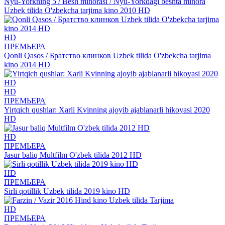
Nyu-Yorkning 5 / Besh minorasi / Nyu-Yorkdagi beshta minora
Uzbek tilida O'zbekcha tarjima kino 2010 HD
HD
ПРЕМЬЕРА
Qonli Qasos / Братство клинков Uzbek tilida O'zbekcha tarjima
kino 2014 HD
HD
ПРЕМЬЕРА
Yirtqich qushlar: Xarli Kvinning ajoyib ajablanarli hikoyasi 2020
HD
HD
ПРЕМЬЕРА
Jasur baliq Multfilm O'zbek tilida 2012 HD
HD
ПРЕМЬЕРА
Sirli qotillik Uzbek tilida 2019 kino HD
HD
ПРЕМЬЕРА