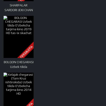
SHARPALAR
SARDORI JEKI CHAN
ISHTIROKIDA 2019
PREMYERA Uzbek
tilida O'zbekcha
tarjima kino HD tas-
ix skachat
ПРЕМЬЕРА
BOLQON CHEGARASI
Uzbek tilida
O'zbekcha tarjima
kino 2019 HD tas-ix
skachat