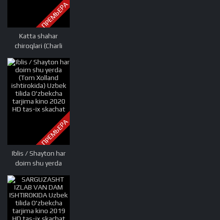
ПРЕМЬЕРА
Katta shahar
chiroqlari (Charli
chaplin) ishtirokida
Uzbek tilida
O'zbekcha tarjima
kino 1931 HD tas-ix
skachat
ПРЕМЬЕРА
Iblis / Shayton har
doim shu yerda
(Tom Xolland
ishtirokida) Uzbek
tilida O'zbekcha
tarjima kino 2020
HD tas-ix skachat