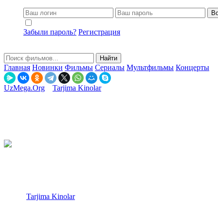
Во
Не запоминать меня
Забыли пароль?
Регистрация
Найти
Главная
Новинки
Фильмы
Сериалы
Мультфильмы
Концерты
UzMega.Org
»
Tarjima Kinolar
» Sirli Xarita xind kino / Harita hin
Sirli Xarita xind kino / Harita hind kino Uzbek tilida O'zbekcha
19-12-2020, 23:07
Смотреть онлайн
8.57
(607 голосов)
6.30
(478 голосов)
Год:
2006, HD
Страна:
Жанр:
Tarjima Kinolar
Sirli Xarita xind kino / Harita hind kino Uzbek tilida O'zbekcha tarj