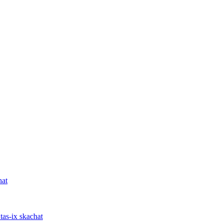
 рекламный текст и голосовые вставки, громко звучащие в