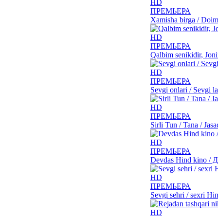
HD
ПРЕМЬЕРА
Xamisha birga / Doim 
HD
ПРЕМЬЕРА
Qalbim senikidir, Jon
HD
ПРЕМЬЕРА
Sevgi onlari / Sevgi 
HD
ПРЕМЬЕРА
Sirli Tun / Tana / Ja
HD
ПРЕМЬЕРА
Devdas Hind kino / Д
HD
ПРЕМЬЕРА
Sevgi sehri / sexri H
HD