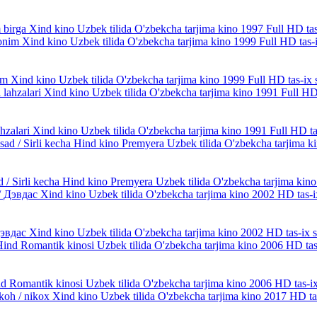
birga Xind kino Uzbek tilida O'zbekcha tarjima kino 1997 Full HD tas
im Xind kino Uzbek tilida O'zbekcha tarjima kino 1999 Full HD tas-ix 
lahzalari Xind kino Uzbek tilida O'zbekcha tarjima kino 1991 Full HD ta
sad / Sirli kecha Hind kino Premyera Uzbek tilida O'zbekcha tarjima ki
эвдас Xind kino Uzbek tilida O'zbekcha tarjima kino 2002 HD tas-ix 
ind Romantik kinosi Uzbek tilida O'zbekcha tarjima kino 2006 HD tas-i