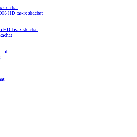
x skachat
6 HD tas-ix skachat
chat