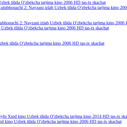
zbek tilida O'zbekcha tarjima kino 2006 HD tas-ix skachat
bhonachi 2: Nayzani izlab Uzbek tilida O'zbekcha tarjima kino 2006 
zbek tilida O'zbekcha tarjima kino 2006 HD tas-ix skachat
ybi Xind kino Uzbek tilida O'zbekcha tarjima kino 2014 HD tas-ix sk