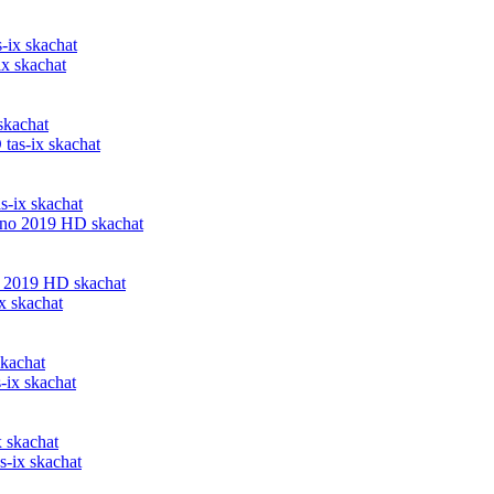
-ix skachat
skachat
s-ix skachat
no 2019 HD skachat
skachat
x skachat