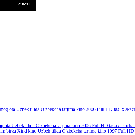
льм! Это значит, что он может содержать движущийся по экрану
тельно обновим данный релиз, когда он появится без рекламы!
 ota Uzbek tilida O'zbekcha tarjima kino 2006 Full HD tas-ix skachat