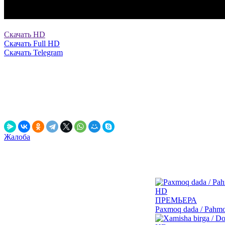
Скачать HD
Скачать Full HD
Скачать Telegram
10
1
0
+1
1
в закладки
Выключить свет
Рассказать друзьям!
Жалоба
Данный релиз содержит рекламу, вшитую непосредственно в фи
самые неподходящие моменты.
К данной рекламе мы не имеем никакого отношения и мы обяза
Рекомендуем
посмотреть
HD
ПРЕМЬЕРА
Paxmoq dada / Pahmoq