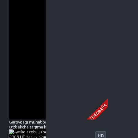
ПРЕМЬЕРА
Garovdagi muhabbat / muxabbat Uzbek tilida
O'zbekcha tarjima kino 2003 HD tas-ix skachat
HD