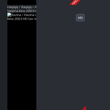
Haqiqiy / Xaqiqiy / Asl sevgi Uzbek tilida O'zbekcha
tarjima kino 2003 HD tas-ix skachat
HD