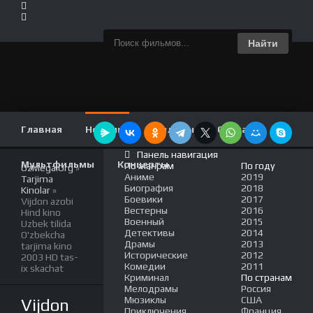
Найти
Главная
Новинки
Фильмы
Сериалы
Панель навигация
Мультфильмы
Концерты
По жанрам
По году
UzMega.Org
»
Аниме
2019
Tarjima
Биография
2018
Kinolar
»
Боевики
2017
Vijdon azobi
Вестерны
2016
Hind kino
Военный
2015
Uzbek tilida
Детективы
2014
O'zbekcha
Драмы
2013
tarjima kino
Исторические
2012
2003 HD tas-
Комедии
2011
ix skachat
Криминал
По странам
Мелодрамы
Россия
Мюзиклы
США
Vijdon
Приключения
Франция