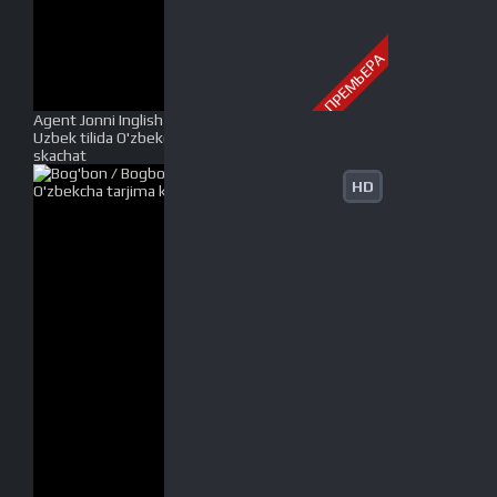
ПРЕМЬЕРА
Agent Jonni Inglish 2 / Joni English 2 / Izquvar 2
Uzbek tilida O'zbekcha tarjima kino 2003 HD tasix
skachat
HD