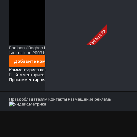
ПРЕМЬЕРА
Bog'bon / Bogbon Hind kino Uzbek tilida O'zbekcha
tarjima kino 2003 HD
Добавить комментарий
Комментариев пока нет. Стань первым!
Комментариев (0)
Прокомментировать
Правообладателям
Контакты
Размещение рекламы