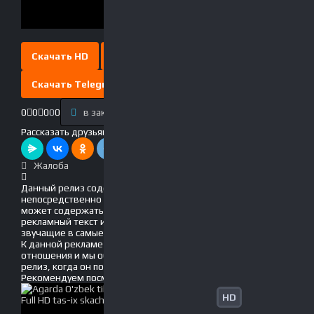
Скачать HD
Скачать Full HD
Скачать Telegram
0
0
0
0
0
в закладки
Выключить свет
Рассказать друзьям!
Жалоба
Данный релиз содержит рекламу, вшитую
непосредственно в фильм! Это значит, что он
может содержать движущийся по экрану
рекламный текст и голосовые вставки, громко
звучащие в самые неподходящие моменты.
К данной рекламе мы не имеем никакого
отношения и мы обязательно обновим данный
релиз, когда он появится без рекламы!
Рекомендуем
посмотреть
HD