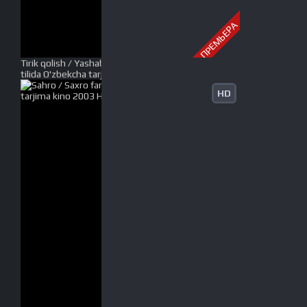
ПРЕМЬЕРА
Tirik qolish / Yashab qolish azobi Premyera Uzbek
tilida O'zbekcha tarjima kino 1992 HD tas-ix skachat
HD