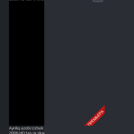
ПРЕМЬЕРА
Ayriliq azobi Uzbek tilida O'zbekcha tarjima kino
2006 HD tas-ix skachat