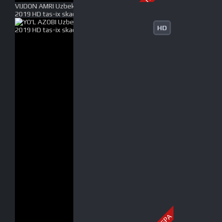
VIJDON AMRI Uzbek tilida O'zbekcha tarjima kino
2019 HD tas-ix skachat
HD