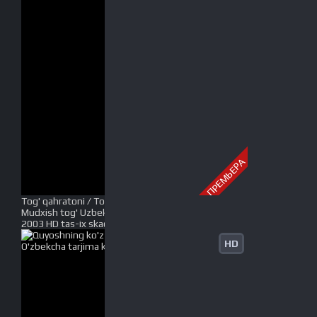
ПРЕМЬЕРА
Tog' qahratoni / Tog' qaxratoni / Mudhish tog' /
Mudxish tog' Uzbek tilida O'zbekcha tarjima kino
2003 HD tas-ix skachat
HD