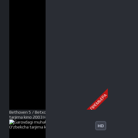
ПРЕМЬЕРА
Bethoven 5 / Betxoven 5 Uzbek tilida O'zbekcha
tarjima kino 2003 HD tas-ix skachat
HD