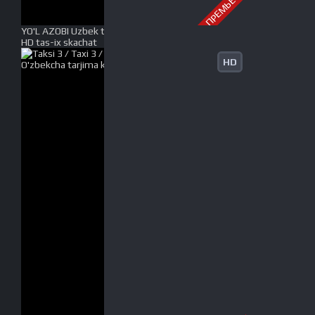
ПРЕМЬЕРА
YO'L AZOBI Uzbek tilida O'zbekcha tarjima kino 2019
HD tas-ix skachat
HD