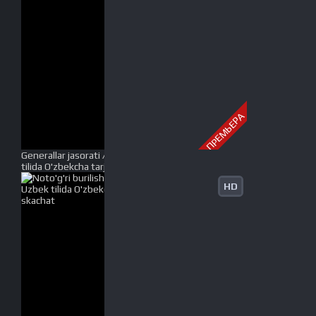
ПРЕМЬЕРА
Generallar jasorati / Xudolar va generallar Uzbek
tilida O'zbekcha tarjima kino 2003 HD tas-ix skachat
HD