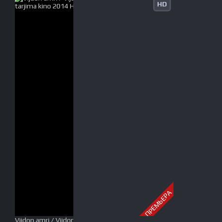
HD
ПРЕМЬЕРА
Vijdon amri / Vijdon azobi Uzbek tilida O'zbekcha