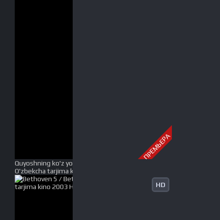
ПРЕМЬЕРА
Quyoshning ko'z yoshlari Premyera Uzbek tilida
O'zbekcha tarjima kino 2003 HD tas-ix skachat
HD