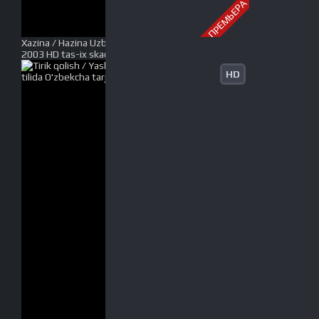
ПРЕМЬЕРА
Xazina / Hazina Uzbek tilida O'zbekcha tarjima kino
2003 HD tas-ix skachat
HD