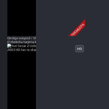
ПРЕМЬЕРА
Qirolga suiqasd / Shoxni o'ldirish Uzbek tilida
O'zbekcha tarjima kino 2003 HD tas-ix skachat
HD