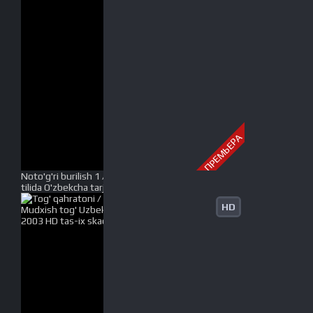
ПРЕМЬЕРА
Noto'g'ri burilish 1 / Burilish u yerda emas 1 Uzbek
tilida O'zbekcha tarjima kino 2003 HD tas-ix skachat
HD