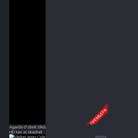
ПРЕМЬЕРА
Agarda O'zbek tilida Uzbekcha tarjima kino 2003 Full
HD tas-ix skachat