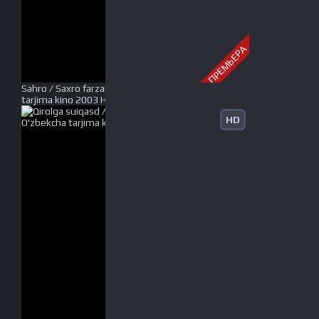
ПРЕМЬЕРА
Sahro / Saxro farzandi Uzbek tilida O'zbekcha
tarjima kino 2003 HD tas-ix skachat
HD