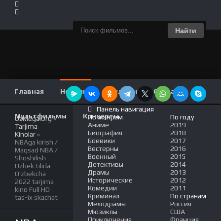
Найти
Главная
Новинки
Фильмы
Сериалы
Панель навигация
Мультфильмы
Концерты
По жанрам
По году
UzMega.Org
»
Аниме
2019
Tarjima
Биография
2018
Kinolar
»
Боевики
2017
NBAga kirish /
Вестерны
2016
Maqsad NBA /
Военный
2015
Shoshilish
Детективы
2014
Uzbek tilida
Драмы
2013
O'zbekcha
Исторические
2012
2022 tarjima
Комедии
2011
kino Full HD
Криминал
По странам
tas-ix skachat
Мелодрамы
Россия
Мюзиклы
США
Приключения
Франция