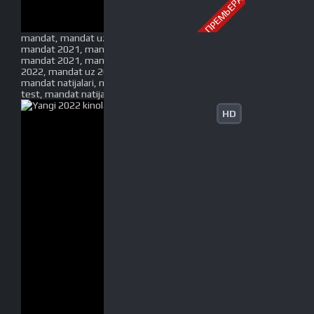
ПРЕМЬЕРА
mandat, mandat uz, mandat dtm, mandat dtm uz,
mandat 2021, mandat 2022, mandat uz 2021, dtm
mandat 2021, mandat dtm uz 2021, mandat dtm
2022, mandat uz 2022, mandat dtm uz 2022,
mandat natijalari, mandat uz natijalari, mandat
test, mandat natijalari
HD