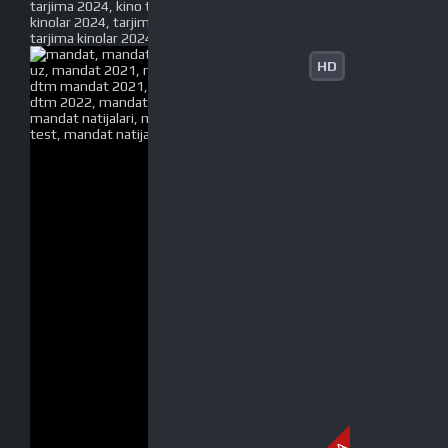
tarjima 2024, kino tarjima 2024, uzbek tarjima
kinolar 2024, tarjima kinolar 2024 uzbek tilida,
tarjima kinolar 2024 o zbek, tarjima kinolar 2024
HD