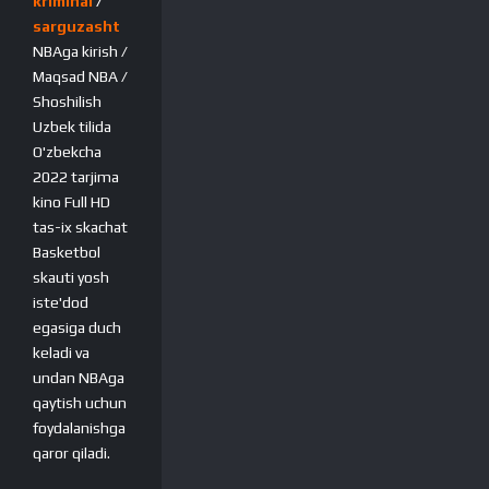
kriminal
/
sarguzasht
NBAga kirish /
Maqsad NBA /
Shoshilish
Uzbek tilida
O'zbekcha
2022 tarjima
kino Full HD
tas-ix skachat
Basketbol
skauti yosh
iste'dod
egasiga duch
keladi va
undan NBAga
qaytish uchun
foydalanishga
qaror qiladi.