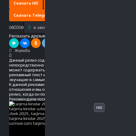
Скачать HD
Скачать Full HD
Скачать Telegram
0
0
0
0
в закладки
Выключить свет
Рассказать друзьям!
Жалоба
Данный релиз содержит рекламу, вшитую
непосредственно в фильм! Это значит, что он
может содержать движущийся по экрану
рекламный текст и голосовые вставки, громко
звучащие в самые неподходящие моменты.
К данной рекламе мы не имеем никакого
отношения и мы обязательно обновим данный
релиз, когда он появится без рекламы!
Рекомендуем
посмотреть
HD