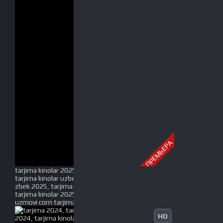
ПРЕМЬЕРА
tarjima kinolar 2025, uzbek tarjima kinolar 2025,
tarjima kinolar uzbek tilida 2025, tarjima kinolar o
zbek 2025, tarjima kinolar o zbek tilida 2025, yangi
tarjima kinolar 2025, uzmovi tarjima kinolar 2025,
uzmovi com tarjima kinolar 2025, uzbekcha t
HD