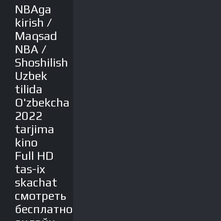
NBAga
kirish /
Maqsad
NBA /
Shoshilish
Uzbek
tilida
O'zbekcha
2022
tarjima
kino
Full HD
tas-ix
skachat
смотреть
бесплатно