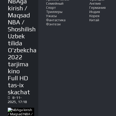
NBAga
Семейный
Англия
kirish /
Спорт
Германия
Триллеры
Индия
Maqsad
Ужасы
Корея
Фантастика
Китай
NBA /
Фэнтези
Shoshilish
Uzbek
tilida
O'zbekcha
2022
tarjima
kino
Full HD
tas-ix
skachat
8-11-
2025, 17:18