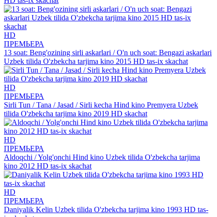
HD tas-ix skachat
HD
ПРЕМЬЕРА
13 soat: Beng'ozining sirli askarlari / O'n uch soat: Bengazi askarlari
Uzbek tilida O'zbekcha tarjima kino 2015 HD tas-ix skachat
HD
ПРЕМЬЕРА
Sirli Tun / Tana / Jasad / Sirli kecha Hind kino Premyera Uzbek
tilida O'zbekcha tarjima kino 2019 HD skachat
HD
ПРЕМЬЕРА
Aldoqchi / Yolg'onchi Hind kino Uzbek tilida O'zbekcha tarjima
kino 2012 HD tas-ix skachat
HD
ПРЕМЬЕРА
Daniyalik Kelin Uzbek tilida O'zbekcha tarjima kino 1993 HD tas-