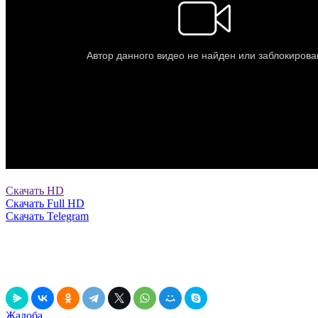
Скачать HD
Скачать Full HD
Скачать Telegram
0
0
0
0
в закладки
Выключить свет
Рассказать друзьям!
Жалоба