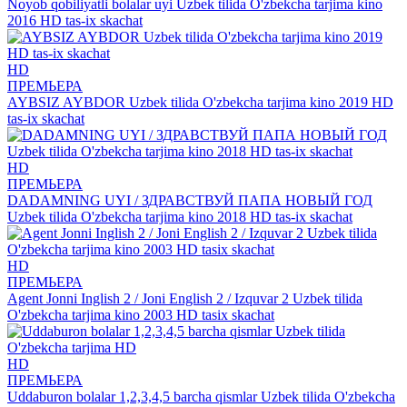
Noyob qobiliyatli bolalar uyi Uzbek tilida O'zbekcha tarjima kino
2016 HD tas-ix skachat
HD
ПРЕМЬЕРА
AYBSIZ AYBDOR Uzbek tilida O'zbekcha tarjima kino 2019 HD
tas-ix skachat
HD
ПРЕМЬЕРА
DADAMNING UYI / ЗДРАВСТВУЙ ПАПА НОВЫЙ ГОД
Uzbek tilida O'zbekcha tarjima kino 2018 HD tas-ix skachat
HD
ПРЕМЬЕРА
Agent Jonni Inglish 2 / Joni English 2 / Izquvar 2 Uzbek tilida
O'zbekcha tarjima kino 2003 HD tasix skachat
HD
ПРЕМЬЕРА
Uddaburon bolalar 1,2,3,4,5 barcha qismlar Uzbek tilida O'zbekcha