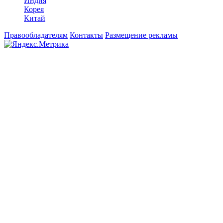
Индия
Корея
Китай
Правообладателям
Контакты
Размещение рекламы