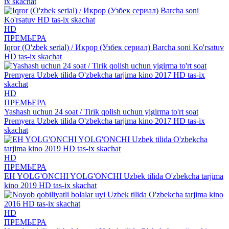
ix skachat
HD
ПРЕМЬЕРА
Iqror (O'zbek serial) / Икрор (Узбек сериал) Barcha soni Ko'rsatuv
HD tas-ix skachat
HD
ПРЕМЬЕРА
Yashash uchun 24 soat / Tirik qolish uchun yigirma to'rt soat
Premyera Uzbek tilida O'zbekcha tarjima kino 2017 HD tas-ix
skachat
HD
ПРЕМЬЕРА
EH YOLG'ONCHI YOLG'ONCHI Uzbek tilida O'zbekcha tarjima
kino 2019 HD tas-ix skachat
HD
ПРЕМЬЕРА