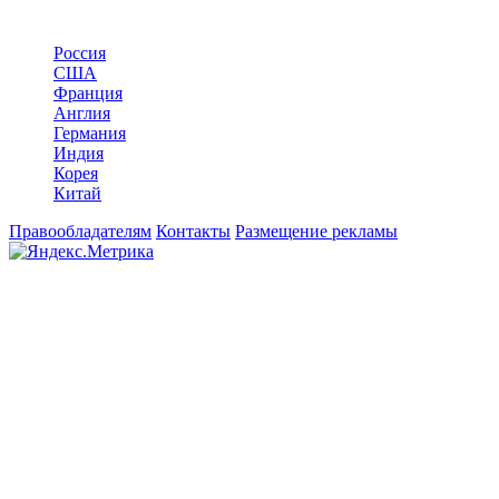
По странам
Россия
США
Франция
Англия
Германия
Индия
Корея
Китай
Правообладателям
Контакты
Размещение рекламы