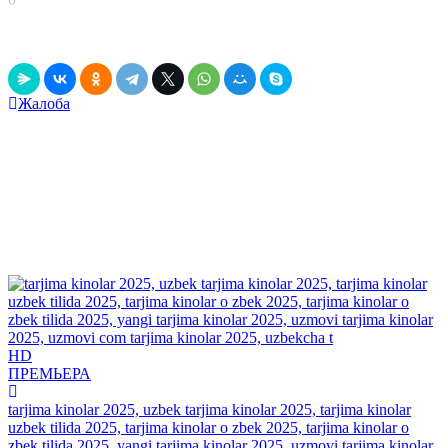
в закладки
Выключить свет
Рассказать друзьям!
Жалоба
Данный релиз содержит рекламу, вшитую непосредственно в
фильм! Это значит, что он может содержать движущийся по
экрану рекламный текст и голосовые вставки, громко
звучащие в самые неподходящие моменты.
К данной рекламе мы не имеем никакого отношения и мы
обязательно обновим данный релиз, когда он появится без
рекламы!
Рекомендуем
посмотреть
HD
ПРЕМЬЕРА
tarjima kinolar 2025, uzbek tarjima kinolar 2025, tarjima kinolar
uzbek tilida 2025, tarjima kinolar o zbek 2025, tarjima kinolar o
zbek tilida 2025, yangi tarjima kinolar 2025, uzmovi tarjima kinolar