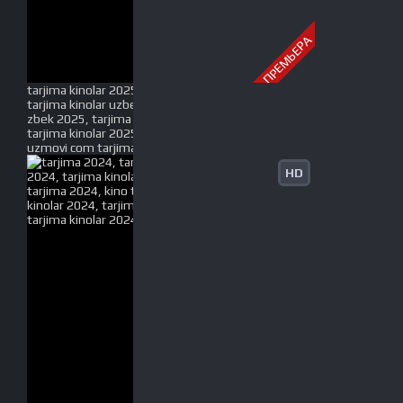
ПРЕМЬЕРА
tarjima kinolar 2025, uzbek tarjima kinolar 2025,
tarjima kinolar uzbek tilida 2025, tarjima kinolar o
zbek 2025, tarjima kinolar o zbek tilida 2025, yangi
tarjima kinolar 2025, uzmovi tarjima kinolar 2025,
uzmovi com tarjima kinolar 2025, uzbekcha t
HD