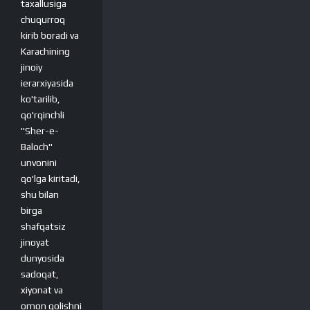
taxallusiga
chuqurroq
kirib boradi va
Karachining
jinoiy
ierarxiyasida
ko'tarilib,
qo'rqinchli
"Sher-e-
Baloch"
unvonini
qo'lga kiritadi,
shu bilan
birga
shafqatsiz
jinoyat
dunyosida
sadoqat,
xiyonat va
omon qolishni