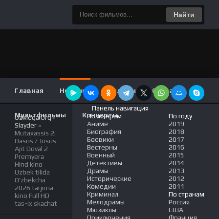
Найти
Главная
Новинки
Фильмы
Сериалы
Панель навигация
Мультфильмы
Концерты
По жанрам
По году
UzMega.Org
»
Аниме
2019
Slayder
»
Биография
2018
Mutaxassis 2:
Боевики
2017
Qasos / Josus
Вестерны
2016
Ajit Doval 2
Военный
2015
Premyera
Детективы
2014
Hind kino
Драмы
2013
Uzbek tilida
Исторические
2012
O'zbekcha
Комедии
2011
2026 tarjima
Криминал
По странам
kino Full HD
Мелодрамы
Россия
tas-ix skachat
Мюзиклы
США
Приключения
Франция