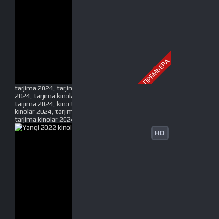
ПРЕМЬЕРА
tarjima 2024, tarjima kinolar 2024, uzbek tarjima
2024, tarjima kinolar tilida tilida 2024, uzbek tilida
tarjima 2024, kino tarjima 2024, uzbek tarjima
kinolar 2024, tarjima kinolar 2024 uzbek tilida,
tarjima kinolar 2024 o zbek, tarjima kinolar 2024
HD