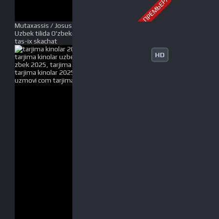
ПРЕМЬЕРА
Mutaxassis / Josus Ajit Doval Premyera Hind kino
Uzbek tilida O'zbekcha 2025 tarjima kino Full HD
tas-ix skachat
HD