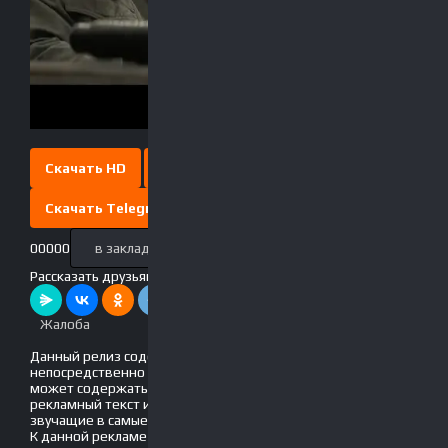
Скачать HD
Скачать Full HD
Скачать Telegram
0
0
0
0
0
в закладки
Выключить свет
Рассказать друзьям!
Жалоба
Данный релиз содержит рекламу, вшитую
непосредственно в фильм! Это значит, что он
может содержать движущийся по экрану
рекламный текст и голосовые вставки, громко
звучащие в самые неподходящие моменты.
К данной рекламе мы не имеем никакого