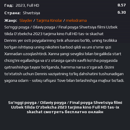
8.57
Год:
2023, Full HD
6.30
Страна:
Shvetsiya
Жанр:
Slayder
/
Tarjima Kinolar
/
melodrama
So'nggi poyga / Oilaviy poyga / Final poyga Shvetsiya filmi Uzbek
tilida O'zbekcha 2023 tarjima kino Full HD tas-ix skachat
Dennis yer osti poygalarining tirik afsonasi bo'lib, uning tezlikka
bo'lgan ishtiyoqi uning nikohini barbod qildi va uni o'smir qizi
Xannadan uzoqlashtirdi. Xanna yangi sevgilisi bilan birgalikda start
chizig'ini egallashga va o'z otasiga qarshi xavfli ko'cha poygasida
qatnashishga tayyor bo'lganda, hamma narsa o'zgaradi. Qizini
to'xtatish uchun Dennis vaziyatning to'liq dahshatini tushunadigan
yagona odam - sobiq rafiqasi Tove bilan birlashishga majbur bo'ladi.
So'nggi poyga / Oilaviy poyga / Final poyga Shvetsiya filmi
Uzbek tilida O'zbekcha 2023 tarjima kino Full HD tas-ix
skachat смотреть бесплатно онлайн