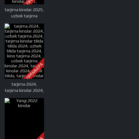
tarjima kinolar 2025,
uzbek tarjima
kinolar 2025, tarjima
kinolar uzbek tilida
2025, tarjima kinolar
o zbek 2025, tarjima
kinolar o zbek tilida
2025, yangi tarjima
kinolar 2025,
ПРЕМЬЕРА
uzmovi tarjima
kinolar 2025,
uzmovi com tarjima
tarjima 2024,
kinolar 2025,
tarjima kinolar 2024,
uzbekcha t
uzbek tarjima 2024,
tarjima kinolar tilida
tilida 2024, uzbek
tilida tarjima 2024,
kino tarjima 2024,
uzbek tarjima
kinolar 2024, tarjima