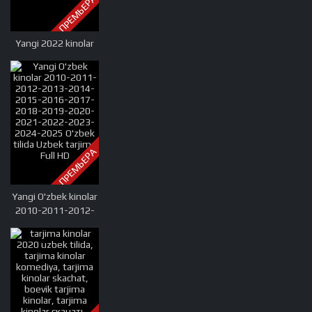
ПРЕМЬЕРА
kinolar 2024 uzbek
tilida, tarjima kinolar
2024 o zbek, tarjima
Yangi 2022 kinolar
kinolar 2024
ПРЕМЬЕРА
Yangi O'zbek kinolar
2010-2011-2012-
2013-2014-2015-
2016-2017-2018-
2019-2020-2021-
2022-2023-2024-
2025 O'zbek tilida
Uzbek tarjima Full
HD