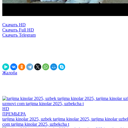
Скачать HD
Скачать Full HD
Скачать Telegram
0
0
0
0
в закладки
Выключить свет
Рассказать друзьям!
Жалоба
Данный релиз содержит рекламу, вшитую непосредственно в фи
самые неподходящие моменты.
К данной рекламе мы не имеем никакого отношения и мы обяза
Рекомендуем
посмотреть
HD
ПРЕМЬЕРА
tarjima kinolar 2025, uzbek tarjima kinolar 2025, tarjima kinolar uzbe
com tarjima kinolar 2025, uzbekcha t