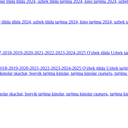
tilida tilida 2024, uzbek tilida tarjima 2024, kino tarjima 2024, uzbek t
018-2019-2020-2021-2022-2023-2024-2025 O'zbek tilida Uzbek tarji
olar skachat, boevik tarjima kinolar, tarjima kinolar скачать, tarjima kin