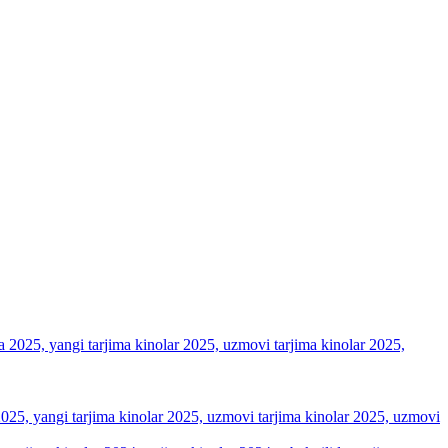
 рекламный текст и голосовые вставки, громко звучащие в
a 2025, yangi tarjima kinolar 2025, uzmovi tarjima kinolar 2025, uzmovi