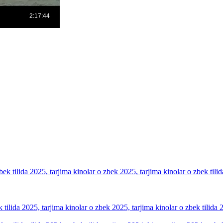
льм! Это значит, что он может содержать движущийся по экрану
тельно обновим данный релиз, когда он появится без рекламы!
k tilida 2025, tarjima kinolar o zbek 2025, tarjima kinolar o zbek tilid