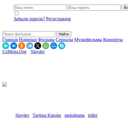
Во
Не запоминать меня
Забыли пароль?
Регистрация
Найти
Главная
Новинки
Фильмы
Сериалы
Мультфильмы
Концерты
UzMega.Org
»
Slayder
» Akaal: Bo'ysunmas / Yengilmas Akaal / Mag'
Akaal: Bo'ysunmas / Yengilmas Akaal / Mag'lub bo'lmas Akaal Hi
24-05-2026, 20:07
Смотреть онлайн
8.57
(607 голосов)
6.30
(478 голосов)
Год:
2026, Full HD
Страна:
Hindiston
Жанр:
Slayder
/
Tarjima Kinolar
/
melodrama
/
triller
Akaal: Bo'ysunmas / Yengilmas Akaal / Mag'lub bo'lmas Akaal Hind k
1840-yillarda bo'lib o'tadigan ushbu jangovar dramada Panjob jangchil