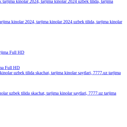
arjima kinolar 2024, tarjima kinolar 2024 uzbek tilida, tarjima kinolar
ma Full HD
olar uzbek tilida skachat, tarjima kinolar saytlari, 7777.uz tarjima