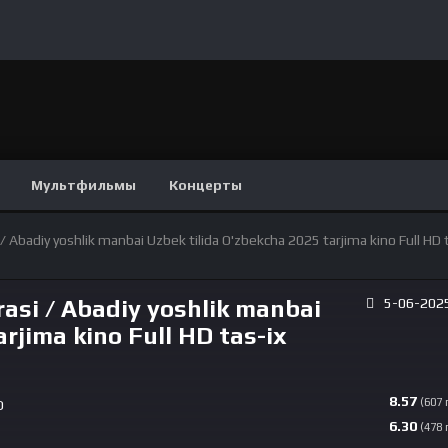
Мультфильмы
Концерты
si / Abadiy yoshlik manbai Uzbek tilida O'zbekcha 2025 tarjima kino Full HD 
orasi / Abadiy yoshlik manbai
5-06-2025
rjima kino Full HD tas-ix
8.57
(607
D
6.30
(478