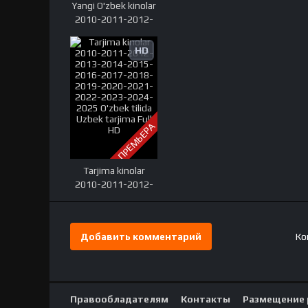
Yangi O'zbek kinolar
2010-2011-2012-
2013-2014-2015-
2016-2017-2018-
HD
2019-2020-2021-
2022-2023-2024-
2025 O'zbek tilida
Uzbek tarjima Full
HD
ПРЕМЬЕРА
Tarjima kinolar
2010-2011-2012-
2013-2014-2015-
2016-2017-2018-
2019-2020-2021-
Добавить комментарий
Ко
2022-2023-2024-
2025 O'zbek tilida
Uzbek tarjima Full
HD
Правообладателям
Контакты
Размещение