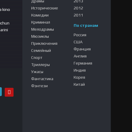
Драмы
2013
Исторические
2012
a kino
Комедии
2011
Криминал
 uchun
По странам
Мелодрамы
arini
Россия
Мюзиклы
США
Приключения
Франция
Семейный
Англия
Спорт
a kino
Германия
Триллеры
Индия
Ужасы
Корея
Фантастика
Китай
Фэнтези