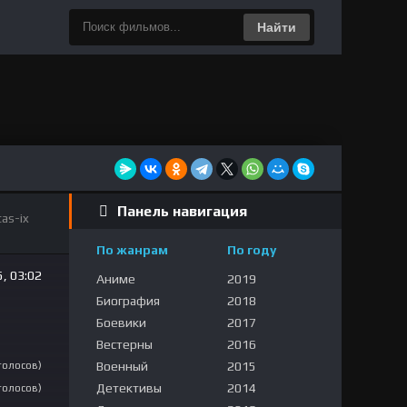
Найти
Панель навигация
tas-ix
По жанрам
По году
, 03:02
Аниме
2019
Биография
2018
Боевики
2017
Вестерны
2016
Военный
2015
 голосов)
Детективы
2014
 голосов)