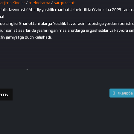
arjima Kinolar
/
melodrama
/
sarguzasht
Yoshlik favvorasi / Abadiy yoshlik manbai Uzbek tilida O'zbekcha 2025 tarjim
hat
o singlisi Sharlottani ularga Yoshlik favvorasini topishga yordam berish
hur san'at asarlarida yashiringan maslahatlarga ergashadilar va Favvora sirl
fiy jamiyatga duch kelishadi.
adiy yoshlik manbai Uzbek tilida O'zbekcha 2025 tarjim
kachat смотреть бесплатно онлайн
Жалоба
ать