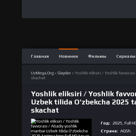
Главная
Новинки
Фильмы
Сериалы
UzMega.Org
»
Slayder
» Yoshlik eliksiri / Yoshlik favvora
skachat
Yoshlik eliksiri / Yoshlik favv
Uzbek tilida O'zbekcha 2025 ta
skachat
Год:
2025, Full H
Страна:
AQSh