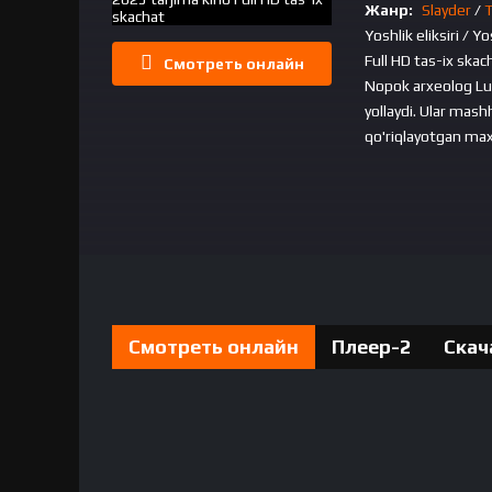
Жанр:
Slayder
/
T
Yoshlik eliksiri / 
Full HD tas-ix skac
Смотреть онлайн
Nopok arxeolog Luq
yollaydi. Ular mash
qo'riqlayotgan max
Yoshlik eliksiri / Yoshlik favvorasi / Ab
Full HD tas-ix s
Смотреть онлайн
Плеер-2
Скач