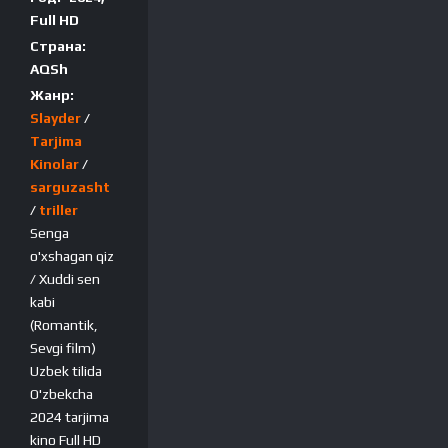
Full HD
Страна:
AQSh
Жанр:
Slayder
/
Tarjima
Kinolar
/
sarguzasht
/
triller
Senga
o'xshagan qiz
/ Xuddi sen
kabi
(Romantik,
Sevgi film)
Uzbek tilida
O'zbekcha
2024 tarjima
kino Full HD