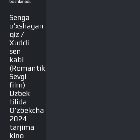
boshlanadi.
Senga
o'xshagan
qiz /
Xuddi
sen
kabi
(Romantik,
Sevgi
film)
Uzbek
tilida
O'zbekcha
2024
tarjima
kino