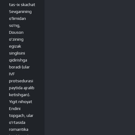
tas-ix skachat
Sevganining
o'limidan
so'ng,
Douson
o'zining
egizak
singlisini
qidirishga
boradi (ular
IVF
protsedurasi
paytida ajralib
ketishgan).
Yigit nihoyat
Endini
topgach, ular
o'rtasida
romantika