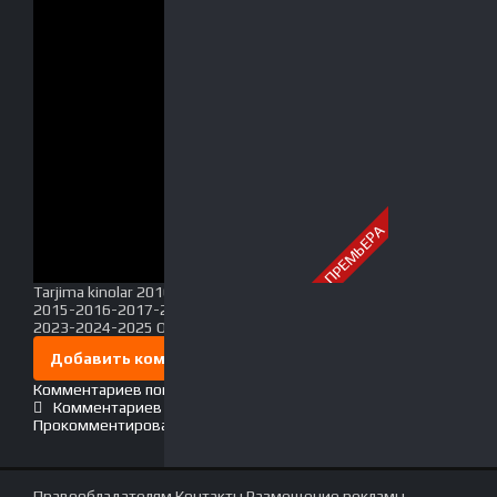
ПРЕМЬЕРА
Tarjima kinolar 2010-2011-2012-2013-2014-
2015-2016-2017-2018-2019-2020-2021-2022-
2023-2024-2025 O'zbek tilida Uzbek tarjima Full HD
Добавить комментарий
Комментариев пока нет. Стань первым!
Комментариев (0)
Прокомментировать
Правообладателям
Контакты
Размещение рекламы