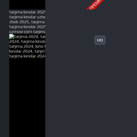
ПРЕМЬЕРА
tarjima kinolar 2025, uzbek tarjima kinolar 2025,
tarjima kinolar uzbek tilida 2025, tarjima kinolar o
zbek 2025, tarjima kinolar o zbek tilida 2025, yangi
tarjima kinolar 2025, uzmovi tarjima kinolar 2025,
uzmovi com tarjima kinolar 2025, uzbekcha t
HD