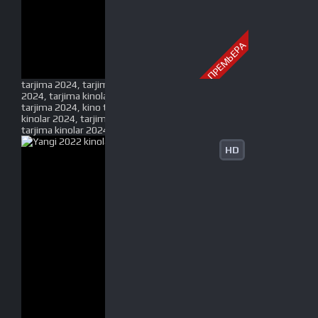
ПРЕМЬЕРА
tarjima 2024, tarjima kinolar 2024, uzbek tarjima
2024, tarjima kinolar tilida tilida 2024, uzbek tilida
tarjima 2024, kino tarjima 2024, uzbek tarjima
kinolar 2024, tarjima kinolar 2024 uzbek tilida,
tarjima kinolar 2024 o zbek, tarjima kinolar 2024
HD