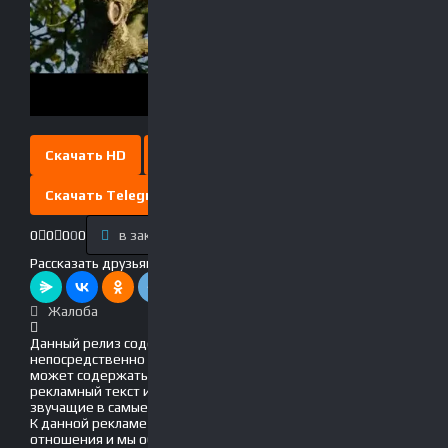
Скачать HD
Скачать Full HD
Скачать Telegram
0
0
0
0
0
в закладки
Выключить свет
Рассказать друзьям!
Жалоба
Данный релиз содержит рекламу, вшитую
непосредственно в фильм! Это значит, что он
может содержать движущийся по экрану
рекламный текст и голосовые вставки, громко
звучащие в самые неподходящие моменты.
К данной рекламе мы не имеем никакого
отношения и мы обязательно обновим данный