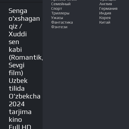
Семейный
Англия
Спорт
Германия
Senga
Триллеры
Индия
o'xshagan
Ужасы
Корея
Фантастика
Китай
qiz /
Фэнтези
Xuddi
sen
kabi
(Romantik,
Sevgi
film)
Uzbek
tilida
O'zbekcha
2024
tarjima
kino
Full HD