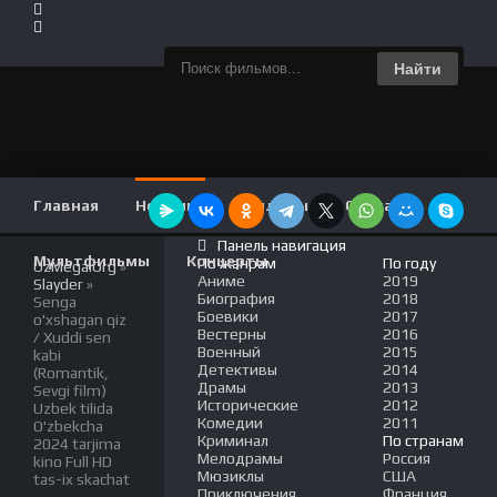
Найти
Главная
Новинки
Фильмы
Сериалы
Панель навигация
Мультфильмы
Концерты
По жанрам
По году
UzMega.Org
»
Аниме
2019
Slayder
»
Биография
2018
Senga
Боевики
2017
o'xshagan qiz
Вестерны
2016
/ Xuddi sen
Военный
2015
kabi
Детективы
2014
(Romantik,
Драмы
2013
Sevgi film)
Исторические
2012
Uzbek tilida
Комедии
2011
O'zbekcha
Криминал
По странам
2024 tarjima
Мелодрамы
Россия
kino Full HD
Мюзиклы
США
tas-ix skachat
Приключения
Франция