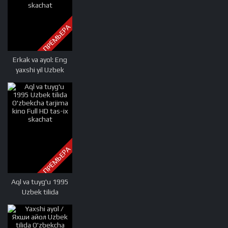
ПРЕМЬЕРА
Erkak va ayol: Eng
yaxshi yil Uzbek
tilida O'zbekcha
tarjima kino 2019
Full HD tas-ix
skachat
ПРЕМЬЕРА
Aql va tuyg'u 1995
Uzbek tilida
O'zbekcha tarjima
kino Full HD tas-ix
skachat