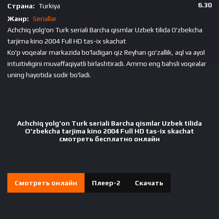
6.30
Страна:
Turkiya
Жанр:
Seriallar
Achchiq yolg'on Turk seriali Barcha qismlar Uzbek tilida O'zbekcha
tarjima kino 2004 Full HD tas-ix skachat
Ko'p voqealar markazida bo'ladigan qiz Reyhan go'zallik, aql va ayol
intuitivligini muvaffaqiyatli birlashtiradi. Ammo eng bahsli voqealar
uning hayotida sodir bo'ladi.
Achchiq yolg'on Turk seriali Barcha qismlar Uzbek tilida
O'zbekcha tarjima kino 2004 Full HD tas-ix skachat
смотреть бесплатно онлайн
Смотреть онлайн
Плеер-2
Скачать