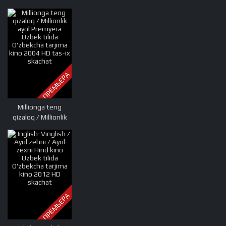
tilida O'zbekcha
tarjima kino 1998
HD tas-ix skachat
ПРЕМЬЕРА
Millionga teng
qizaloq / Millionlik
ayol Premyera
Uzbek tilida
O'zbekcha tarjima
kino 2004 HD tas-ix
skachat
ПРЕМЬЕРА