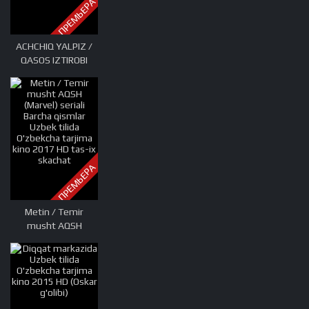
ПРЕМЬЕРА
ACHCHIQ YALPIZ /
QASOS IZTIROBI
Uzbek tilida
O'zbekcha tarjima
kino 2019 HD tas-ix
skachat
ПРЕМЬЕРА
Metin / Temir
musht AQSH
(Marvel) seriali
Barcha qismlar
Uzbek tilida
O'zbekcha tarjima
kino 2017 HD tas-ix
skachat