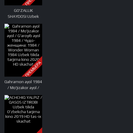
GO'ZALLIK
SHAYDOSI Uzbek
tilida O'zbekcha
tarjima kino 2019
HD tas-ix skachat
ПРЕМЬЕРА
Qahramon ayol 1984
/ Mo'jizakor ayol /
G'aroyib ayol 1984 /
Чудо-женщина:
1984 / Wonder
Woman 1984 Uzbek
tilida tarjima kino
2020 HD skachat