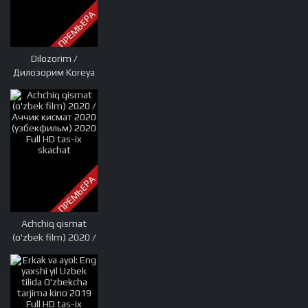
ПРЕМЬЕРА
Dilozorim /
Дилозорим Koreya
seriali (1-50) Barcha
qismlar Uzbek tilida
O'zbekcha tarjima
2013 Full HD tas-ix
skachat
ПРЕМЬЕРА
Achchiq qismat
(o'zbek film) 2020 /
Аччик кисмат 2020
(узбекфильм) 2020
Full HD tas-ix
skachat