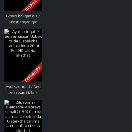
ПРЕМЬЕРА
G'oyib bo'lgan qiz /
O'g'irlangan qiz
Uzbek tilida
O'zbekcha tarjima
kino 2011 HD tas-ix
skachat
ПРЕМЬЕРА
Ayol sadoqati / Sen
emassan Uzbek
tilida O'zbekcha
tarjima kino 2014
Full HD tas-ix
skachat