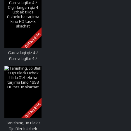
3 Premyera Uzbek
tilida tarjima kino
2022 Full HD tas-ix
skachat
ПРЕМЬЕРА
Garovdagi qiz 4 /
Garovdagilar 4 /
O'g'irlangan qiz 4
Uzbek tilida
O'zbekcha tarjima
kino HD tas-ix
skachat
ПРЕМЬЕРА
Tanishing, Jo Blek /
Djo Bleck Uzbek