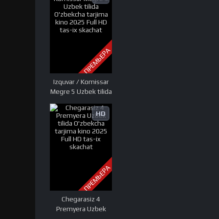
tarjima kino 2023
Full HD tas-ix
skachat
ПРЕМЬЕРА
Izquvar / Komissar
Megre 5 Uzbek tilida
O'zbekcha tarjima
kino 2025 Full HD
HD
tas-ix skachat
ПРЕМЬЕРА
Chegarasiz 4
Premyera Uzbek
tilida O'zbekcha