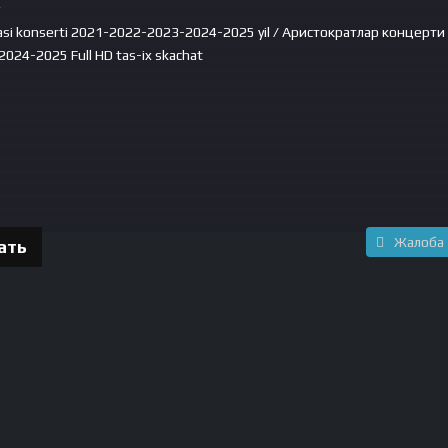
r
oasi konserti 2021-2022-2023-2024-2025 yil / Аристократлар концерти
24-2025 Full HD tas-ix skachat
2022-2023-2024-2025 yil / Аристократлар концерти 2
l HD tas-ix skachat смотреть бесплатно онлайн
Жалоба
ать