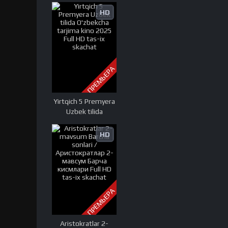
tarjima kino 2025
HD
Full HD tas-ix
skachat
ПРЕМЬЕРА
Yirtqich 5 Premyera
Uzbek tilida
O'zbekcha tarjima
kino 2025 Full HD
HD
tas-ix skachat
ПРЕМЬЕРА
Aristokratlar 2-