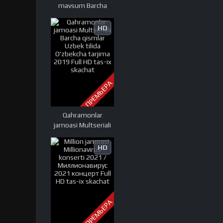
mavsum Barcha
sonlari /
Аристократлар 2-
HD
мавсум Барча
кисмлари Full HD
tas-ix skachat
ПРЕМЬЕРА
Qahramonlar
jamoasi Multseriali
Barcha qismlar
Uzbek tilida
HD
O'zbekcha tarjima
2019 Full HD tas-ix
skachat
ПРЕМЬЕРА