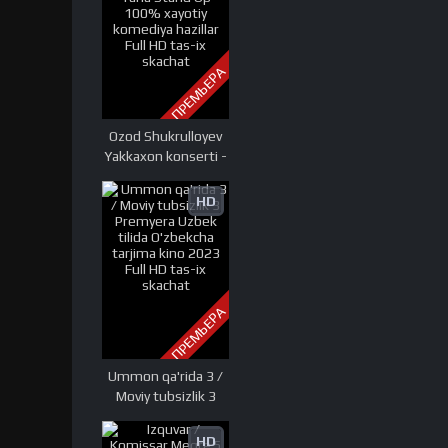
ПРЕМЬЕРА
Ozod Shukrulloyev
Yakkaxon konserti -
Yana Stand Up
100% xayotiy
HD
komediya hazillar
Full HD tas-ix
skachat
ПРЕМЬЕРА
Ummon qa'rida 3 /
Moviy tubsizlik 3
Premyera Uzbek
tilida O'zbekcha
HD